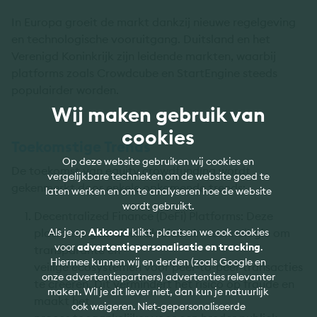
In Europa groeit de markt dankzij nieuwe regelgeving
en technologische vooruitgang. Duitsland en het
Verenigd Koninkrijk zijn leidende markten, waarbij
platforms zoals Crowdcube en StartEngine steeds
populairder worden.
Wij maken gebruik van
cookies
Toekomstige Trends
Op deze website gebruiken wij cookies en
De toekomst van equity crowdfunding wordt
vergelijkbare technieken om de website goed te
gekenmerkt door enkele opkomende trends:
laten werken en om te analyseren hoe de website
wordt gebruikt.
Decentralized Finance (DeFi) Platforms: Deze
platforms gebruiken blockchain-technologie om
Als je op
Akkoord
klikt, plaatsen we ook cookies
voor
advertentiepersonalisatie en tracking
.
transparante en
Hiermee kunnen wij en derden (zoals Google en
veilige ecosystemen voor peer-to-peer transacties
onze advertentiepartners) advertenties relevanter
te creëren. Dit vermindert het risico op fraude en
maken. Wil je dit liever niet, dan kun je natuurlijk
maakt het
ook weigeren. Niet-gepersonaliseerde