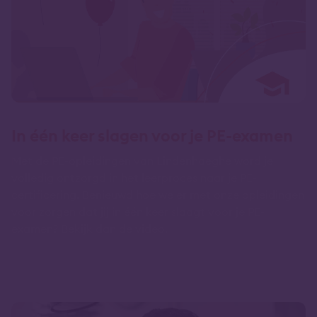
In één keer slagen voor je PE-examen
Met de PE-opleidingen van Lindenhaeghe word je
volledig ontzorgd in het leerproces naar je PE-
certificering. Benieuwd hoe we er met onze opleidingen
voor zorgen dat jij in één keer slaagt voor je PE-
examen? Bekijk dan de video.