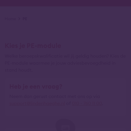
Kruimelpad
Home
PE
Kies je PE-module
Welke beroepskwalificatie wil jij geldig houden? Kies de
PE-module waarmee je jouw adviesbevoegdheid in
stand houdt.
Heb je een vraag?
Neem dan gerust contact met ons op via
support@lindenhaeghe.nl
of
010 - 760 11 00
.