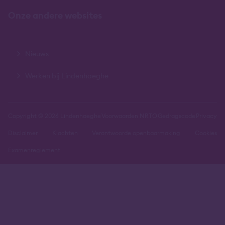
Onze andere websites
Nieuws
Werken bij Lindenhaeghe
Copyright © 2026 Lindenhaeghe
Voorwaarden NRTO
Gedragscode
Privacy
Disclaimer
Klachten
Verantwoorde openbaarmaking
Cookies
Examenreglement