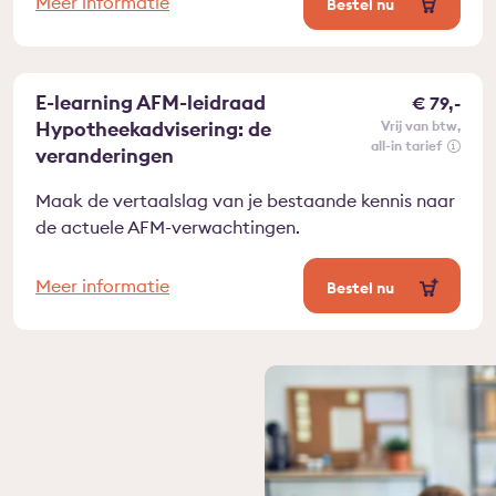
Meer informatie
Bestel nu
E-learning AFM-leidraad
€ 79,-
Hypotheekadvisering: de
vrij van btw
all-in tarief
veranderingen
Maak de vertaalslag van je bestaande kennis naar
de actuele AFM-verwachtingen.
Meer informatie
Bestel nu