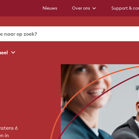
Nieuws
Over ons
Support & co
ueel
nstens 6
n in