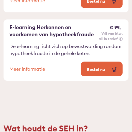
Meer informatie
Bestel nu
E-learning Herkennen en
€ 99,-
voorkomen van hypotheekfraude
vrij van btw
all-in tarief
De e-learning richt zich op bewustwording rondom
hypotheekfraude in de gehele keten.
Meer informatie
Bestel nu
Wat houdt de SEH in?