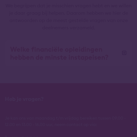
We begrijpen dat je misschien vragen hebt en we willen
je daar graag bij helpen. Daarom hebben we hier de
antwoorden op de meest gestelde vragen van onze
deelnemers verzameld.
Welke financiële opleidingen
hebben de minste instapeisen?
Heb je vragen?
Je kan ons van maandag t/m vrijdag bereiken tussen 09.00 -
12.00 en 13.00 - 16.00 uur, neem contact op via: