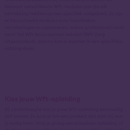
hiervoor verschillende Wft-modules aan die elk
betrekking hebben op een specifiek vakgebied. Zo zijn
er bijvoorbeeld modules voor hypotheken,
verzekeringen en pensioenen. Iedere professional moet
eerst het Wft Basis examen behalen (Wft Zorg
uitgezonderd), daarna kan je examen in een specifieke
richting doen.
Kies jouw Wft-opleiding
Bij Lindenhaeghe stel je jouw Wft-opleiding eenvoudig
zelf samen. Zo kom je tot een product dat past bij wat
jij nodig hebt. Volg je graag een klassikale opleiding of
studeer je liever online in je eigen tempo? In combinatie