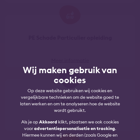
PE Schade Particulier opleiding
Meer informatie
Wij maken gebruik van
cookies
Op deze website gebruiken wij cookies en
vergelijkbare technieken om de website goed te
PE Schade Zakelijk opleiding
laten werken en om te analyseren hoe de website
wordt gebruikt.
Als je op
Akkoord
klikt, plaatsen we ook cookies
Meer informatie
voor
advertentiepersonalisatie en tracking
.
Hiermee kunnen wij en derden (zoals Google en