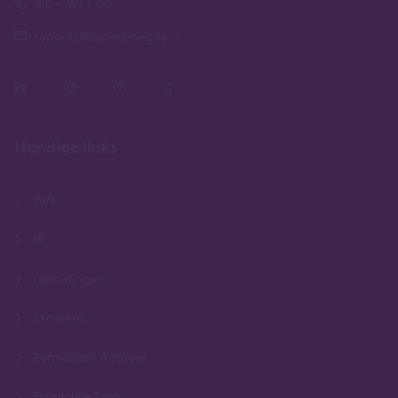
010 - 760 11 00
support@lindenhaeghe.nl
Handige links
Wft
PE
Opleidingen
Examens
Permanent Actueel
Financiële Zorg