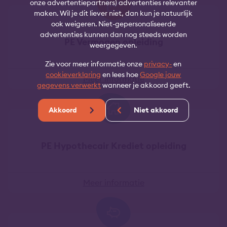
onze advertentiepartners) advertenties relevanter
maken. Wil je dit liever niet, dan kun je natuurlijk
ook weigeren. Niet-gepersonaliseerde
advertenties kunnen dan nog steeds worden
PE Vermogen opleiding
weergegeven.
Zie voor meer informatie onze
privacy-
en
cookieverklaring
en lees hoe
Google jouw
Meer informatie
gegevens verwerkt
wanneer je akkoord geeft.
Akkoord
Niet akkoord
PE Hypothecair Krediet opleiding
Meer informatie