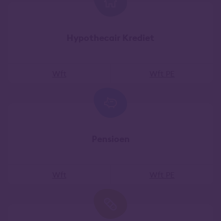
Hypothecair Krediet
Wft
Wft PE
Pensioen
Wft
Wft PE