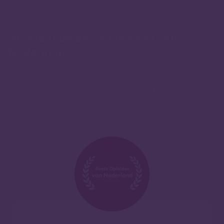
Al 13 jaar de Beste Opleider van
Nederland
Lindenhaeghe is al 13 jaar op rij uitgeroepen tot Beste
Opleider van Nederland door Springest en daar zijn we
trots op. Wil je weten hoe onze cursisten onze
dienstverlening ervaren? Bekijk dan de reviews op
Springest.